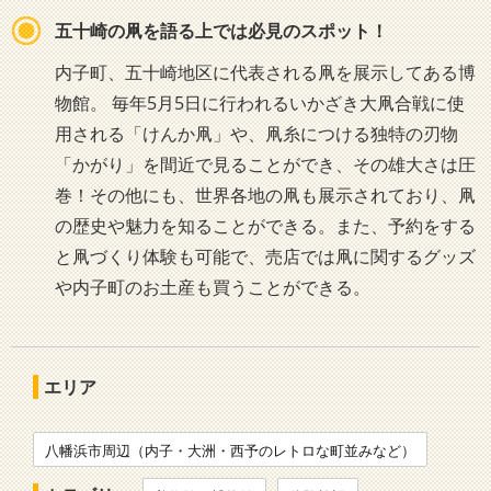
五十崎の凧を語る上では必見のスポット！
内子町、五十崎地区に代表される凧を展示してある博
物館。 毎年5月5日に行われるいかざき大凧合戦に使
用される「けんか凧」や、凧糸につける独特の刃物
「かがり」を間近で見ることができ、その雄大さは圧
巻！その他にも、世界各地の凧も展示されており、凧
の歴史や魅力を知ることができる。また、予約をする
と凧づくり体験も可能で、売店では凧に関するグッズ
や内子町のお土産も買うことができる。
エリア
八幡浜市周辺（内子・大洲・西予のレトロな町並みなど）