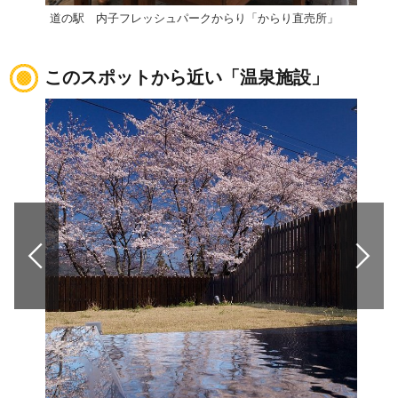
道の駅 内子フレッシュパークからり「からり直売所」
道の
このスポットから近い「温泉施設」