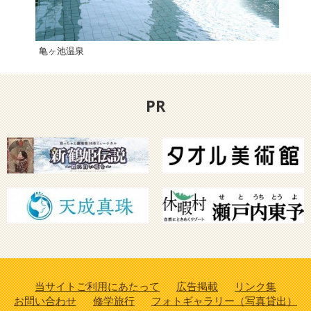
亀ヶ池温泉
八幡
PR
当サイトご利用にあたって
広告掲載
リンク集
お問い合わせ
修学旅行
フォトギャラリー（写真貸出）