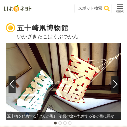
MENU
五十崎凧博物館
いかざきたこはくぶつかん
五十崎を代表する｢けんか凧｣、初夏の空を乱舞する姿が目に浮かぶ。