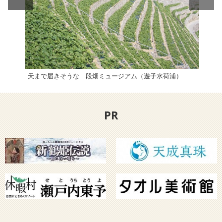
天まで届きそうな 段畑ミュージアム（遊子水荷浦）
ポコ
PR