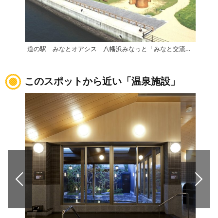
道の駅 みなとオアシス 八幡浜みなっと「みなと交流館」
伊方
このスポットから近い「温泉施設」