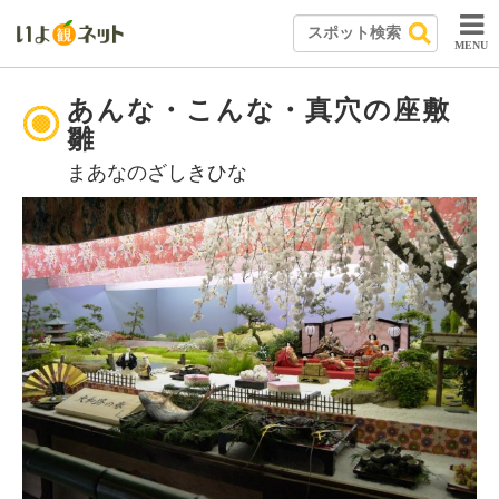
MENU
あんな・こんな・真穴の座敷
雛
まあなのざしきひな