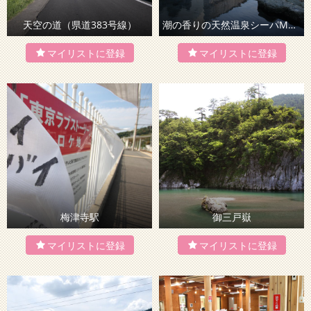
天空の道（県道383号線）
潮の香りの天然温泉シーパMAKOTO
梅津寺駅
御三戸嶽