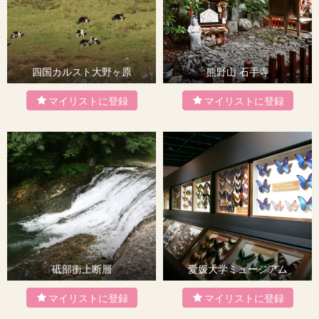
四国カルスト大野ヶ原
熊野山 石手寺
砥部衝上断層
愛媛大学ミュージアム