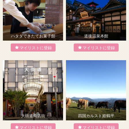
ハタダできたてお菓子館
道後温泉本館
大街道商店街
四国カルスト姫鶴平