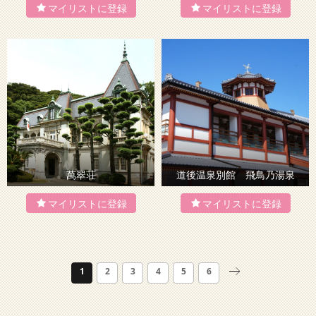
萬翠荘
道後温泉別館 飛鳥乃湯泉
1
2
3
4
5
6