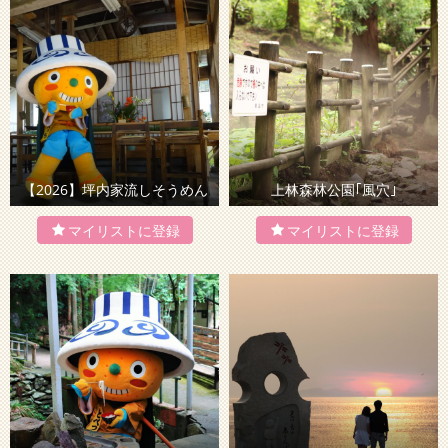
【2026】坪内家流しそうめん
上林森林公園｢風穴｣