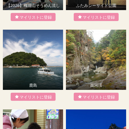
【2026】権現山そうめん流し
ふたみシーサイド公園
鹿島
面河渓