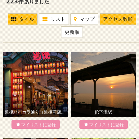
223
件
ありました
タイル
リスト
マップ
アクセス数順
更新順
道後ハイカラ通り（道後商店街）
JR下灘駅