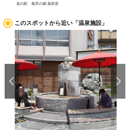
道の駅 風早の郷 風和里
道の
このスポットから近い「温泉施設」