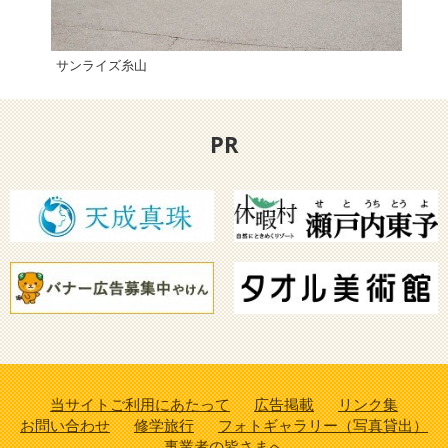
サンライズ糸山
おお
PR
当サイトご利用にあたって
広告掲載
リンク集
お問い合わせ
修学旅行
フォトギャラリー（写真貸出）
事業者の皆さまへ