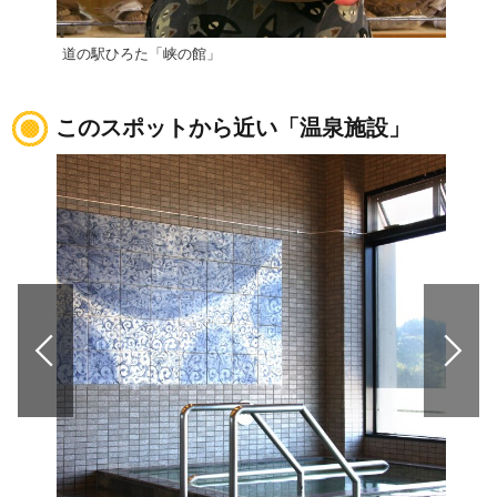
道の駅ひろた「峡の館」
ふた
このスポットから近い「温泉施設」