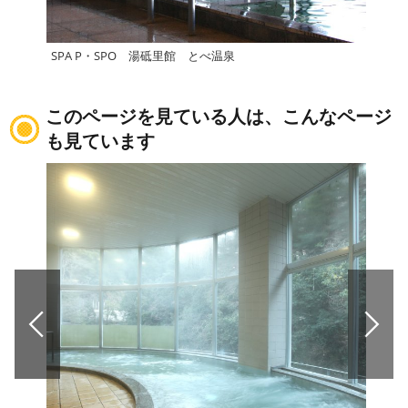
SPA P・SPO 湯砥里館 とべ温泉
いよ
このページを見ている人は、こんなページ
も見ています