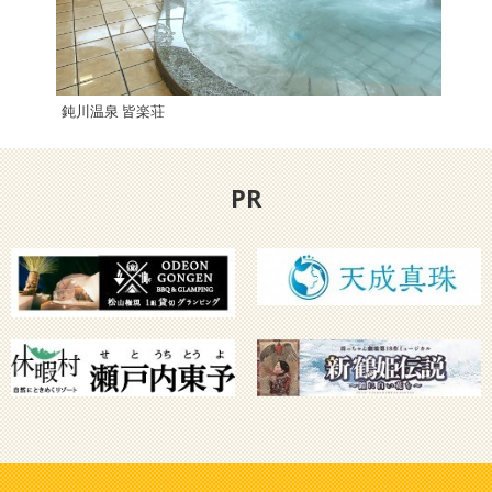
鈍川温泉 皆楽荘
成川
PR