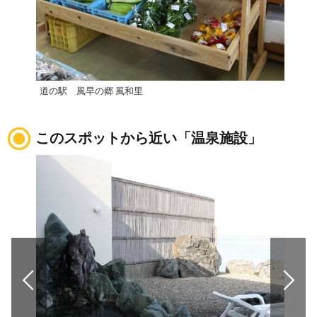
道の駅 風早の郷 風和里
道の
このスポットから近い「温泉施設」