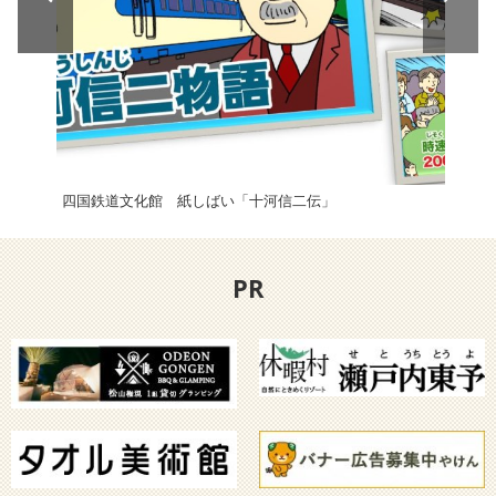
四国鉄道文化館 紙しばい「十河信二伝」
南レ
PR