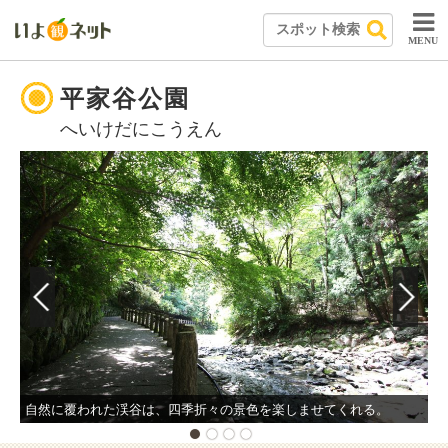
MENU
平家谷公園
へいけだにこうえん
自然に覆われた渓谷は、四季折々の景色を楽しませてくれる。
渓