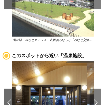
道の駅 みなとオアシス 八幡浜みなっと「みなと交流館」
伊方
このスポットから近い「温泉施設」