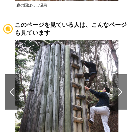
森の国ぽっぽ温泉
成川
このページを見ている人は、こんなページ
も見ています