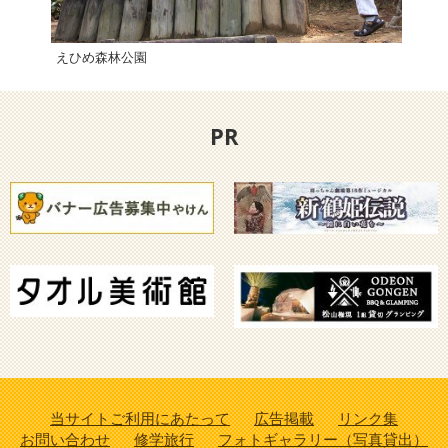
えひめ森林公園
四国
PR
当サイトご利用にあたって
広告掲載
リンク集
お問い合わせ
修学旅行
フォトギャラリー（写真貸出）