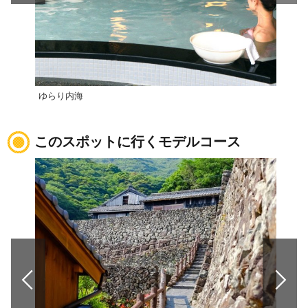
ゆらり内海
道の
このスポットに行くモデルコース