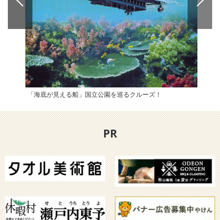
「海底が見える船」国立公園を巡るクルーズ！
滑床
PR