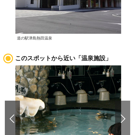
道の駅津島熱田温泉
道の
このスポットから近い「温泉施設」