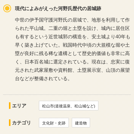
現代によみがえった河野氏歴代の居城跡
中世の伊予国守護河野氏の居城で、地形を利用して作
られた平山城。二重の堀と土塁を設け、城内に居住区
も有するという近世城郭の構造を、安土城より40年も
早く築き上げていた。戦国時代中頃の大規模な堀や土
塁が良好に残る稀な遺構として歴史的価値も非常に高
く、日本百名城に選定されている。現在は、忠実に復
元された武家屋敷や資料館、土塁展示室、山頂の展望
台などが整備されている。
エリア
松山市(道後温泉、松山城など)
カテゴリ
文化財・史跡
建造物