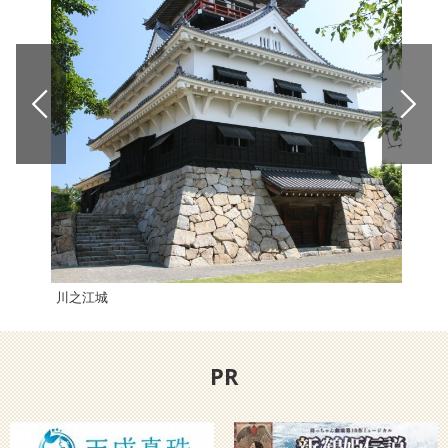
川之江城
えひ
PR