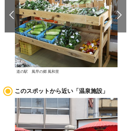
道の駅 風早の郷 風和里
道の
このスポットから近い「温泉施設」