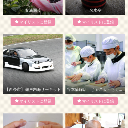
友浦園芸
名水亭
【西条市】瀬戸内海サーキット
谷本蒲鉾店 じゃこ天・ちくわ製造体験