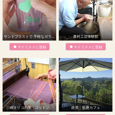
サンドブラストで 手軽なガラス細工
農村工芸体験館
三崎オリコの里「コットン」
絶景 歌麿カフェ