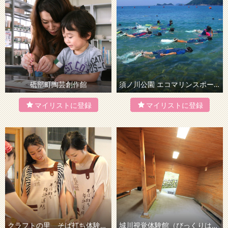
砥部町陶芸創作館
須ノ川公園 エコマリンスポーツ
クラフトの里 そば打ち体験道場（道の駅なかやま）
城川視覚体験館（びっくりはうす）