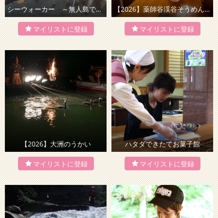
シーウォーカー ～無人島で海底を歩く！～
【2026】薬師谷渓谷そうめん流し
【2026】大洲のうかい
ハタダできたてお菓子館