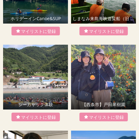
ホリデーインCanoe&SUP
しまなみ来島海峡遊覧船（旧 来島海峡急流観潮船）
シーカヤック体験
【西条市】戸田果樹園