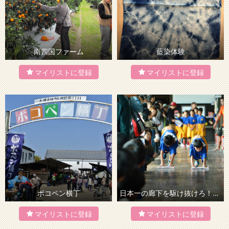
南四国ファーム
藍染体験
ポコペン横丁
日本一の廊下を駆け抜けろ！雑巾がけ体験