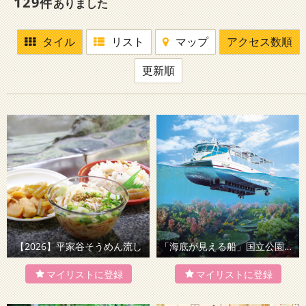
129
件
ありました
タイル
リスト
マップ
アクセス数順
更新順
【2026】平家谷そうめん流し
「海底が見える船」国立公園を巡るクルーズ！