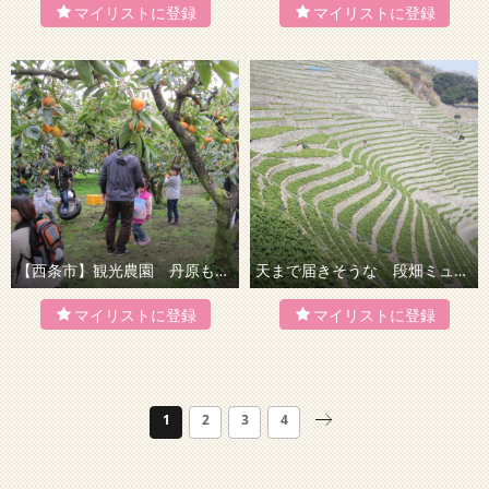
【西条市】観光農園 丹原もぎたて倶楽部
天まで届きそうな 段畑ミュージアム（遊子水荷浦）
1
2
3
4