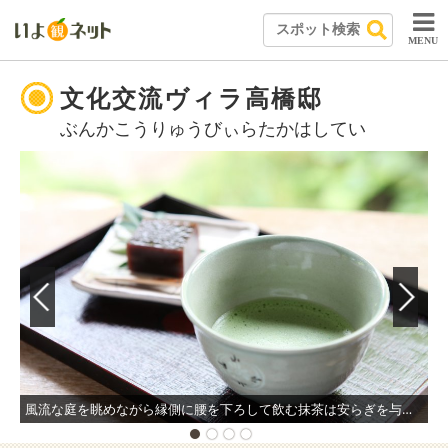
MENU
文化交流ヴィラ高橋邸
ぶんかこうりゅうびぃらたかはしてい
風流な庭を眺めながら縁側に腰を下ろして飲む抹茶は安らぎを与えてくれる。