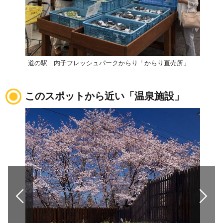
道の駅 内子フレッシュパークからり「からり直売所」
道の
このスポットから近い「温泉施設」