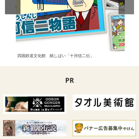
四国鉄道文化館 紙しばい「十河信二伝」
【2
PR