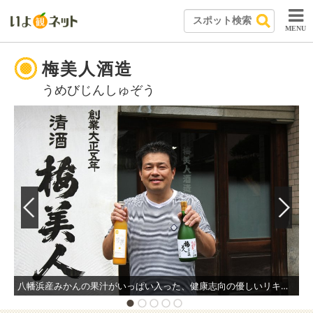
MENU
梅美人酒造
うめびじんしゅぞう
八幡浜産みかんの果汁がいっぱい入った、健康志向の優しいリキュール「媛麗」と代表銘柄の「梅美人」。開業以来、約90年以上変わらず少量手造りで心を込めて作られている。