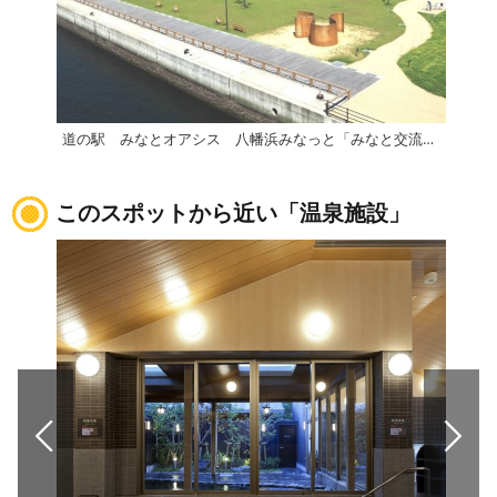
道の駅 みなとオアシス 八幡浜みなっと「みなと交流館」
伊方
このスポットから近い「温泉施設」