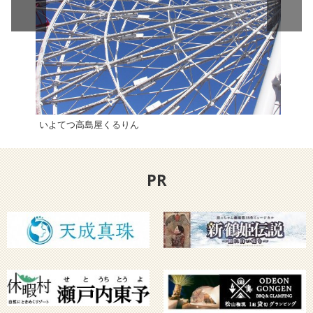
いよてつ高島屋くるりん
よし
PR