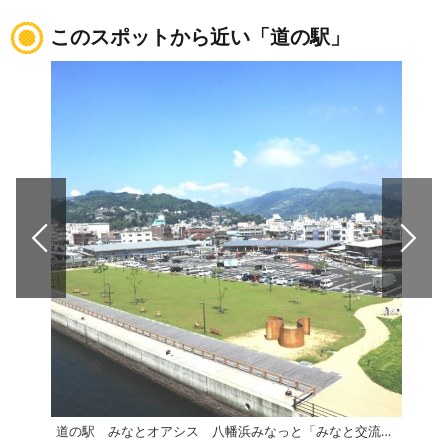
このスポットから近い「道の駅」
道の駅 みなとオアシス 八幡浜みなっと「みなと交流館」
伊方