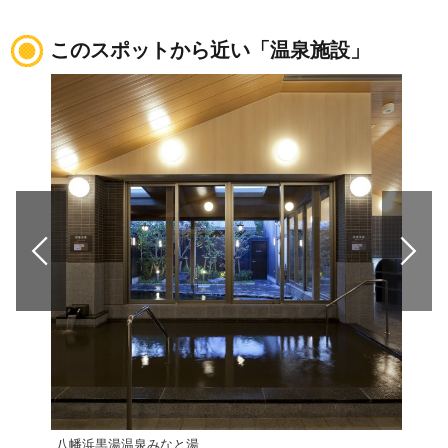
このスポットから近い「温泉施設」
八幡浜黒湯温泉みなと湯
亀ヶ