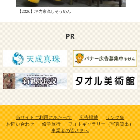
【2026】坪内家流しそうめん
四国
PR
当サイトご利用にあたって
広告掲載
リンク集
お問い合わせ
修学旅行
フォトギャラリー（写真貸出）
事業者の皆さまへ