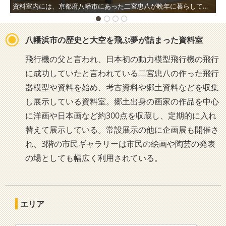
資料室内には、京都府八幡市にあった二宮忠八が晩年に暮らしていた住居の一室が移築復元されており、当時の生活の様子が再現されている。
八幡浜市の歴史と大空を飛ぶ夢が詰まった資料室
飛行機の父と言われ、日本初の動力模型飛行機の飛行
に成功していたと言われている二宮忠八の作った飛行
器模型や資料を始め、考古資料や郷土資料などを収集
し展示している資料室。郷土出身の画家の作品を中心
に洋画や日本画など約300点を収蔵し、定期的に入れ
替えて展示している。常設展示の他に企画展も開催さ
れ、3階の市民ギャラリーは市民の絵画や陶芸の発表
の場としても幅広く利用されている。
エリア