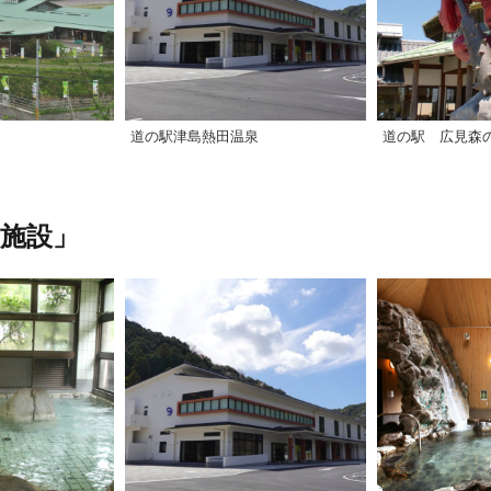
道の駅津島熱田温泉
道の駅 広見森
施設」