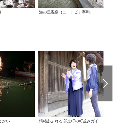
泉
游の里温泉（ユートピア宇和）
祓川温泉
うかい
情緒あふれる 卯之町の町並みガイド
【西条市】山