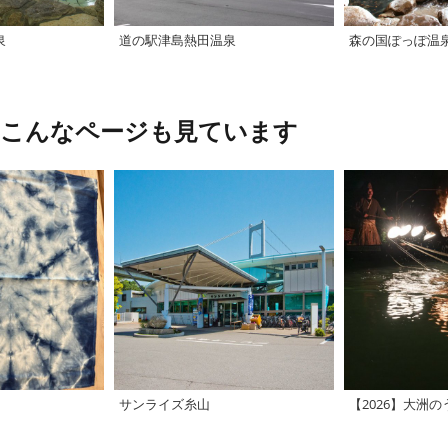
泉
道の駅津島熱田温泉
森の国ぽっぽ温
、こんなページも見ています
サンライズ糸山
【2026】大洲の