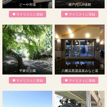
どーや市場
瀬戸内SUP体験
平家谷公園
八幡浜黒湯温泉みなと湯