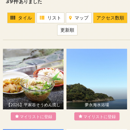
39
件
ありました
タイル
リスト
マップ
アクセス数順
更新順
【2026】平家谷そうめん流し
夢永海水浴場