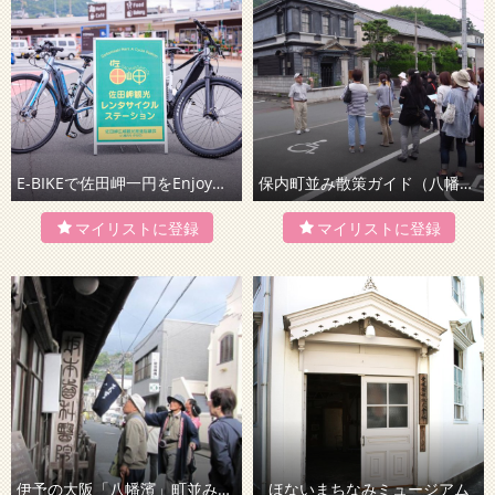
E-BIKEで佐田岬一円をEnjoy！Cycling！
保内町並み散策ガイド（八幡浜市）
伊予の大阪「八幡濱」町並みウオッチング
ほないまちなみミュージアム