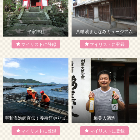
平家神社
八幡濱まちなみミュージアム
宇和海漁師直伝！養殖餌やり＆船釣り体験【八幡浜ふるさと体験】
梅美人酒造