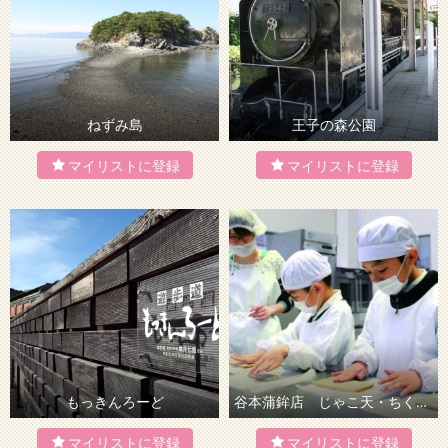
ねずみ島
王子の森公園
もっきんろーど
谷本蒲鉾店 じゃこ天・ちくわ製造体験