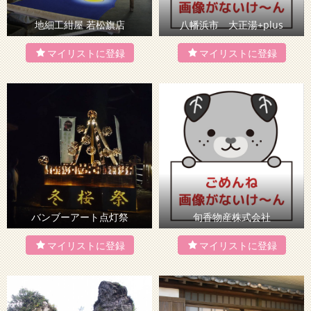
地細工紺屋 若松旗店
八幡浜市 大正湯+plus
バンブーアート点灯祭
旬香物産株式会社