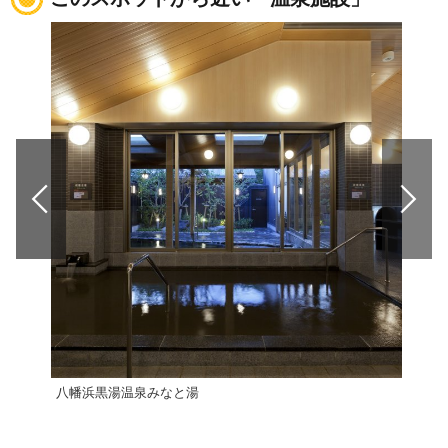
八幡浜黒湯温泉みなと湯
亀ヶ