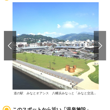
道の駅 みなとオアシス 八幡浜みなっと「みなと交流館」
伊方
このスポットから近い「温泉施設」