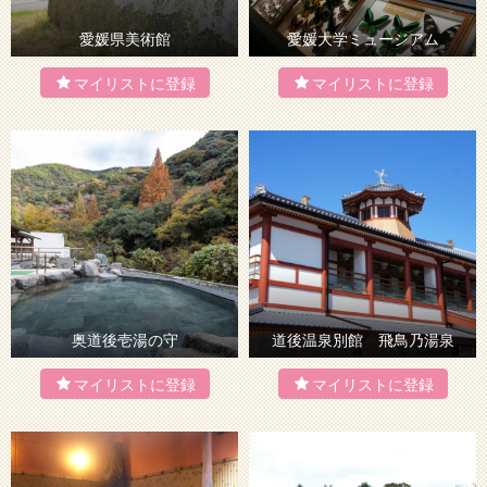
愛媛県美術館
愛媛大学ミュージアム
奥道後壱湯の守
道後温泉別館 飛鳥乃湯泉