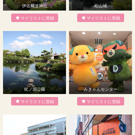
伊佐爾波神社
松山城
杖ノ淵公園
みきゃんセンター