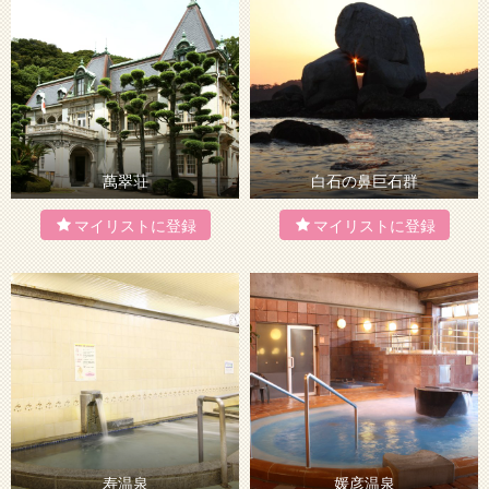
萬翠荘
白石の鼻巨石群
寿温泉
媛彦温泉