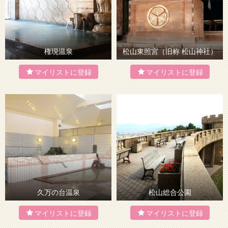
権現温泉
松山東照宮（旧称 松山神社）
久万の台温泉
松山総合公園