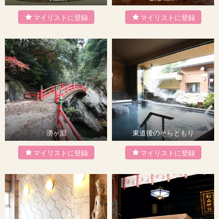
湧ヶ淵
東道後のそらともり