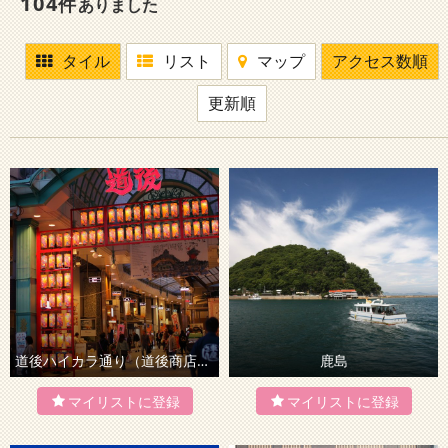
104
件
ありました
タイル
リスト
マップ
アクセス数順
更新順
道後ハイカラ通り（道後商店街）
鹿島