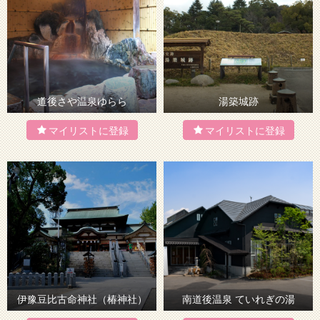
道後さや温泉ゆらら
湯築城跡
伊豫豆比古命神社（椿神社）
南道後温泉 ていれぎの湯