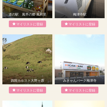
道の駅 風早の郷 風和里
梅津寺駅
四国カルスト大野ヶ原
みきゃんパーク梅津寺