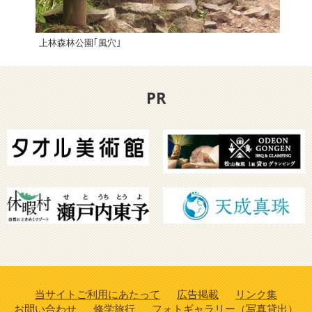
上林森林公園｢風穴｣
えひ
PR
当サイトご利用にあたって
広告掲載
リンク集
お問い合わせ
修学旅行
フォトギャラリー（写真貸出）