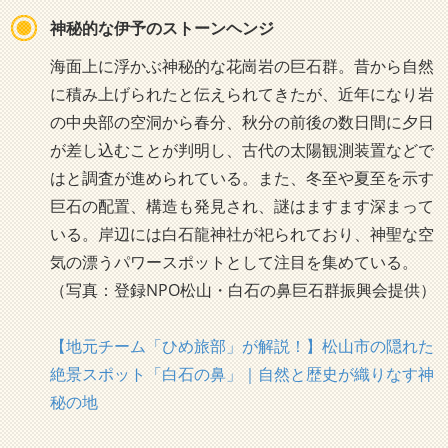
神秘的な伊予のストーンヘンジ
海面上に浮かぶ神秘的な花崗岩の巨石群。昔から自然
に積み上げられたと伝えられてきたが、近年になり岩
の中央部の空洞から春分、秋分の前後の数日間に夕日
が差し込むことが判明し、古代の太陽観測装置などで
はと調査が進められている。また、冬至や夏至を示す
巨石の配置、構造も発見され、謎はますます深まって
いる。岸辺には白石龍神社が祀られており、神聖な空
気の漂うパワースポットとして注目を集めている。
（写真：登録NPO松山・白石の鼻巨石群振興会提供）
【地元チーム「ひめ旅部」が解説！】松山市の隠れた
絶景スポット「白石の鼻」｜自然と歴史が織りなす神
秘の地