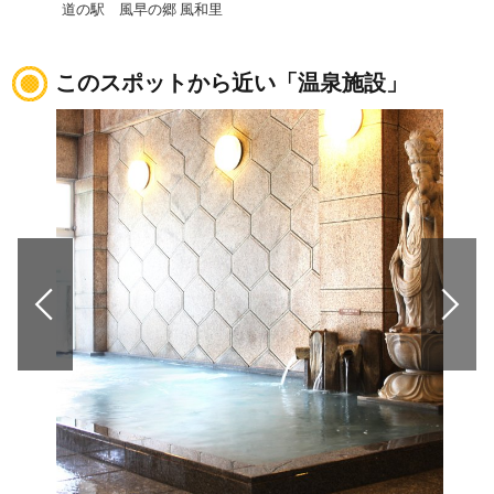
道の駅 風早の郷 風和里
ふた
このスポットから近い「温泉施設」