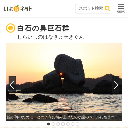
MENU
白石の鼻巨石群
しらいしのはなきょせきぐん
誰が何のために、どのように積み上げたのか謎のベールに包まれた巨石は、縦約7m、幅最大約10mの巨大な石が重なった神秘的な三ツ石。