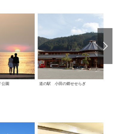
ド公園
道の駅 小田の郷せせらぎ
道の駅 今治