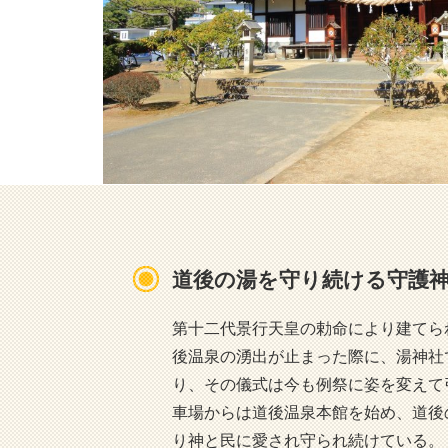
道後の湯を守り続ける守護
第十二代景行天皇の勅命により建てら
後温泉の湧出が止まった際に、湯神社
り、その儀式は今も例祭に姿を変えて
車場からは道後温泉本館を始め、道後
り神と民に愛され守られ続けている。