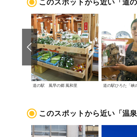
このスポットから近い「道の
道の駅 風早の郷 風和里
道の駅ひろた「峡
このスポットから近い「温泉