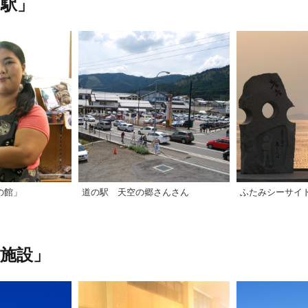
駅」
の館」
道の駅 天空の郷さんさん
ふたみシーサイ
施設」