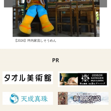
【2026】坪内家流しそうめん
【2
PR