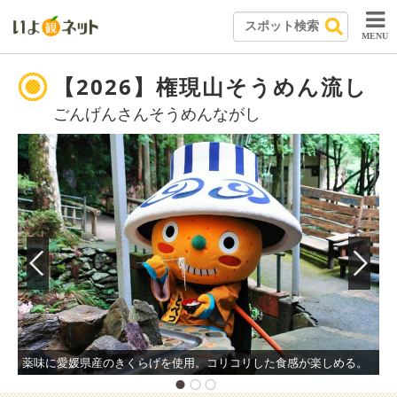
MENU
【2026】権現山そうめん流し
ごんげんさんそうめんながし
薬味に愛媛県産のきくらげを使用。コリコリした食感が楽しめる。
来