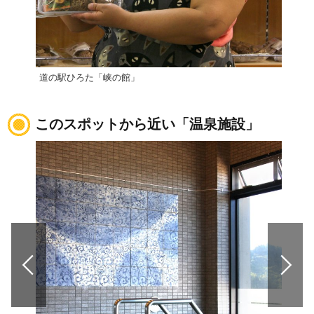
道の駅ひろた「峡の館」
道の
このスポットから近い「温泉施設」