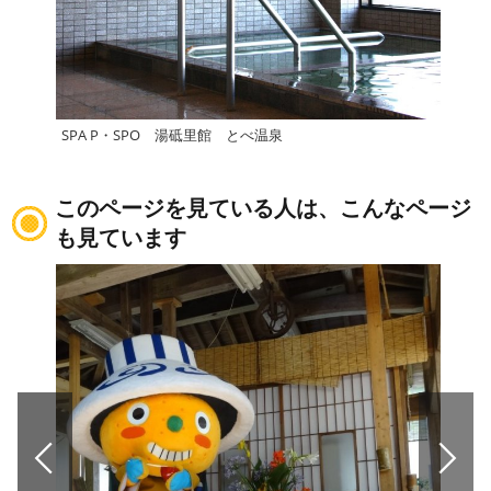
SPA P・SPO 湯砥里館 とべ温泉
南道
このページを見ている人は、こんなページ
も見ています