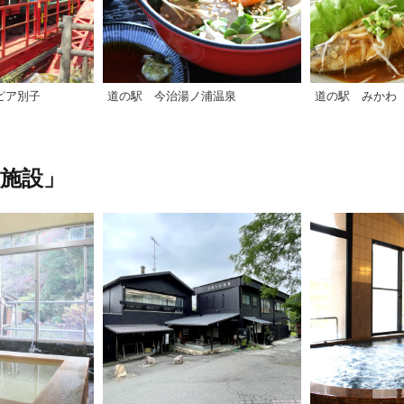
ピア別子
道の駅 今治湯ノ浦温泉
道の駅 みかわ
施設」