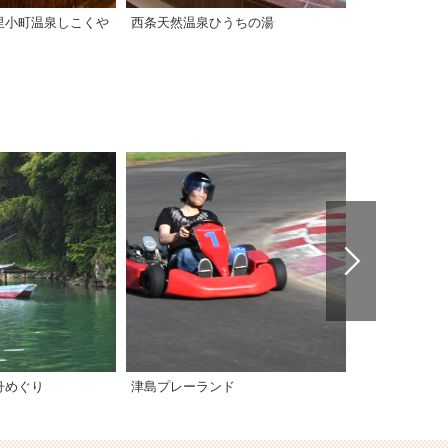
里小町温泉しこくや
西条天然温泉ひうちの湯
舟めぐり
津島プレーランド
亀老山展望公