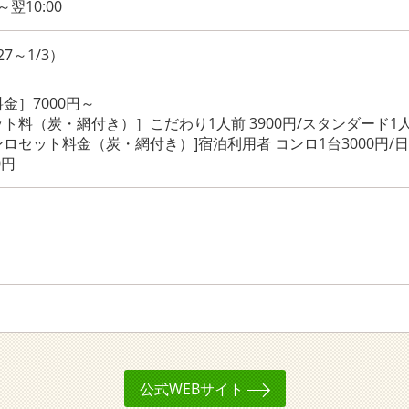
～翌10:00
7～1/3）
金］7000円～
ト料（炭・網付き）］こだわり1人前 3900円/スタンダード1人前
ロセット料金（炭・網付き）]宿泊利用者 コンロ1台3000円/
0円
公式WEBサイト