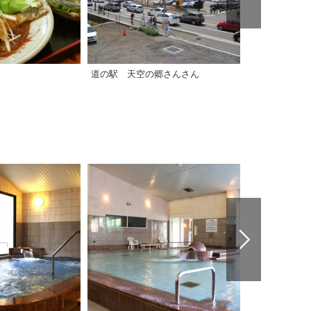
道の駅 天空の郷さんさん
道の駅 よし