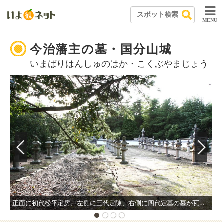
MENU
今治藩主の墓・国分山城
いまばりはんしゅのはか・こくぶやまじょう
正面に初代松平定房、左側に三代定陳、右側に四代定基の墓が瓦茸土堀に囲まれて並ぶ広々とした場所。