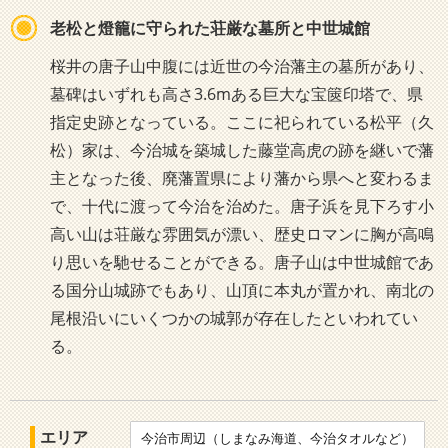
老松と燈籠に守られた荘厳な墓所と中世城館
桜井の唐子山中腹には近世の今治藩主の墓所があり、
墓碑はいずれも高さ3.6mある巨大な宝篋印塔で、県
指定史跡となっている。ここに祀られている松平（久
松）家は、今治城を築城した藤堂高虎の跡を継いで藩
主となった後、廃藩置県により藩から県へと変わるま
で、十代に渡って今治を治めた。唐子浜を見下ろす小
高い山は荘厳な雰囲気が漂い、歴史ロマンに胸が高鳴
り思いを馳せることができる。唐子山は中世城館であ
る国分山城跡でもあり、山頂に本丸が置かれ、南北の
尾根沿いにいくつかの城郭が存在したといわれてい
る。
エリア
今治市周辺（しまなみ海道、今治タオルなど）