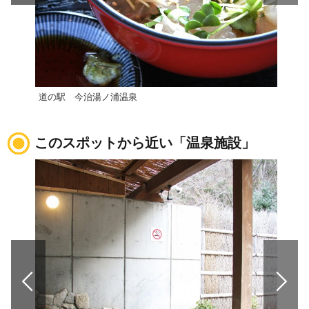
道の駅 今治湯ノ浦温泉
道の
このスポットから近い「温泉施設」