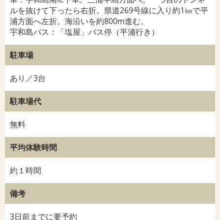
ルを抜けて下ったら右折。県道269号線に入り約1㎞で平
浦方面へ左折。海沿いを約800m進む。
宇和島バス：「塩屋」バス停（平浦行き）
駐車場
あり／3台
駐車場代
無料
平均体験時間
約１時間
備考
3日前までに要予約