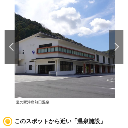
道の駅津島熱田温泉
道の
このスポットから近い「温泉施設」