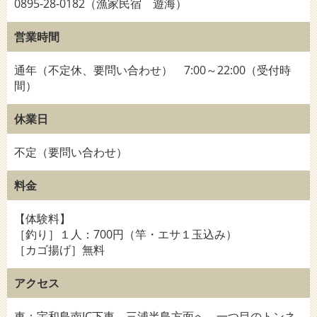
0895-28-0182（漁家民宿 遊海）
営業時間
通年（不定休、要問い合わせ） 7:00～22:00（受付時
間）
休業日
不定（要問い合わせ）
料金
【体験料】
［釣り］１人：700円（竿・エサ１玉込み）
［カゴ揚げ］無料
アクセス
車：宇和島南IC下車。三浦半島方面へ。一つ目のトンネ