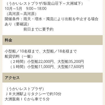
（うかいレストプラザ/臥龍山荘下～大洲城下）
10月～5月 9:00～18:00
（高河原～高河原）
開催条件：雨天・増水・濁流により出航を中止する場合
あり（要確認）
前日までに要予約
料金
小型船／10名様まで、大型船／18名様まで
船貸切料（一艇）
（２時間）小型船22,000円、大型船35,200円
（１時間）小型船11,000円、大型船17,600円
アクセス
（うかいレストプラザ）
ＪＲ大洲駅よりタクシーで約10分
大洲肱南ＩＣから車で５分