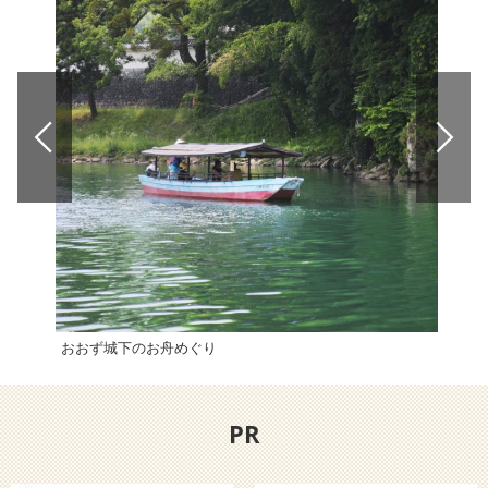
おおず城下のお舟めぐり
サン
PR