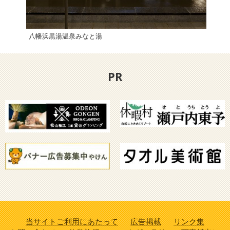
八幡浜黒湯温泉みなと湯
游の
PR
当サイトご利用にあたって
広告掲載
リンク集