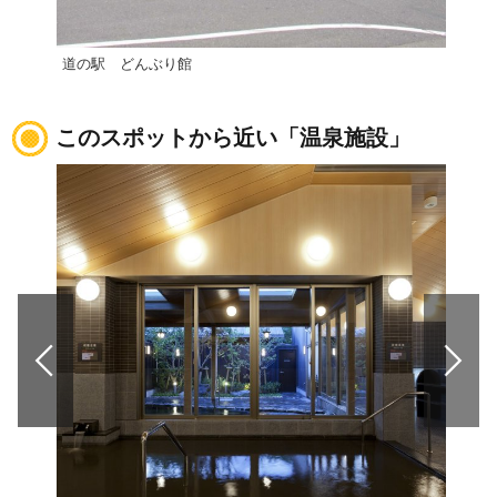
道の駅 どんぶり館
道の
このスポットから近い「温泉施設」