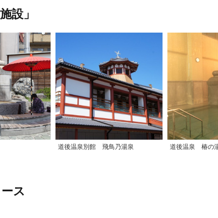
施設」
道後温泉別館 飛鳥乃湯泉
道後温泉 椿の
コース