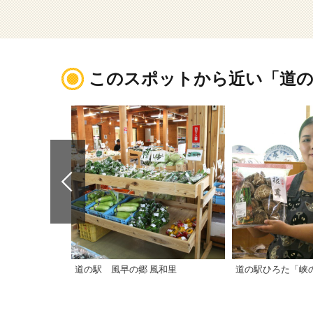
このスポットから近い「道の
道の駅 風早の郷 風和里
道の駅ひろた「峡