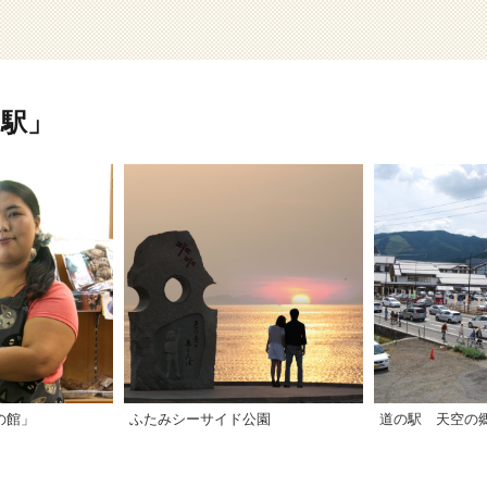
駅」
の館」
ふたみシーサイド公園
道の駅 天空の