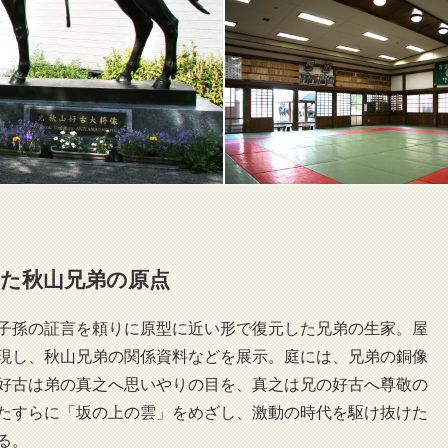
いた秋山兄弟の原点
子孫の証言を頼りに原型に近い形で復元した兄弟の生家。屋
現し、秋山兄弟の関係資料などを展示。庭には、兄弟の銅像
好古は弟の真之へ思いやりの目を、真之は兄の好古へ尊敬の
たすらに「坂の上の雲」をめざし、激動の時代を駆け抜けた
る。