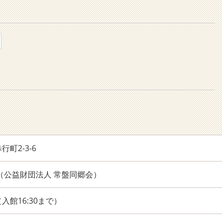
町2-3-6
747（公益財団法人 常盤同郷会）
0（入館16:30まで）