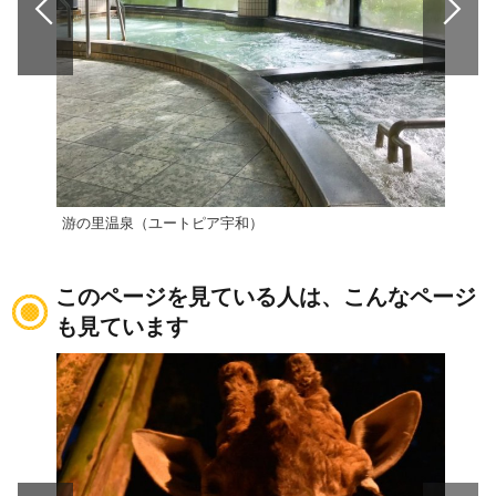
游の里温泉（ユートピア宇和）
八幡
このページを見ている人は、こんなページ
も見ています