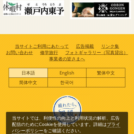
当サイトご利用にあたって
広告掲載
リンク集
お問い合わせ
修学旅行
フォトギャラリー（写真貸出）
事業者の皆さまへ
日本語
English
繁体中文
简体中文
한국어
当サイトでは、利便性の向上と利用状況の解析、広告
プライ
配信のためにCookieを使用しています。詳細は
バシーポリシー
をご確認ください。