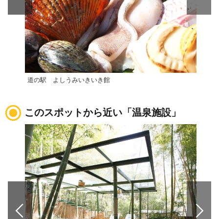
道の駅 よしうみいきいき館
道の
このスポットから近い「温泉施設」