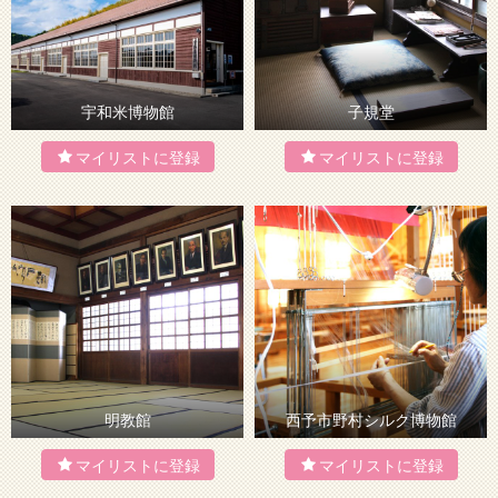
宇和米博物館
子規堂
明教館
西予市野村シルク博物館