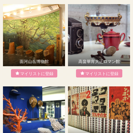
面河山岳博物館
高畠華宵大正ロマン館