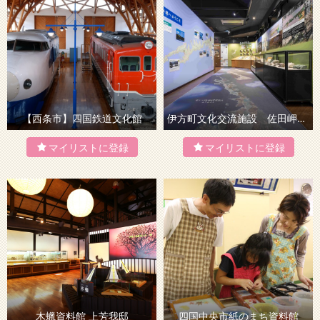
【西条市】四国鉄道文化館
伊方町文化交流施設 佐田岬半島ミュージアム
木蠟資料館 上芳我邸
四国中央市紙のまち資料館