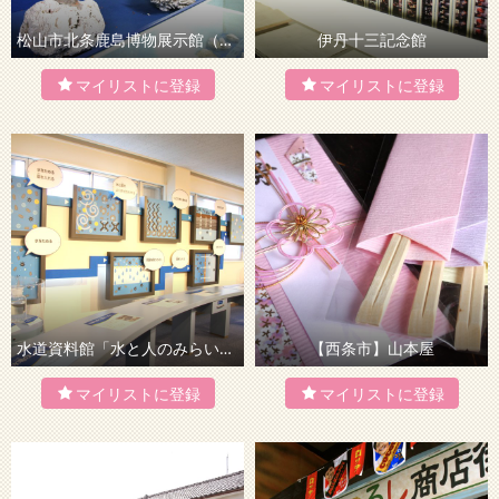
松山市北条鹿島博物展示館（かしまーる）
伊丹十三記念館
水道資料館「水と人のみらい館」
【西条市】山本屋