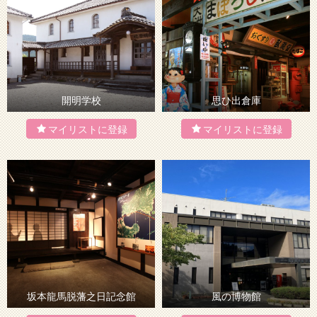
開明学校
思ひ出倉庫
坂本龍馬脱藩之日記念館
風の博物館