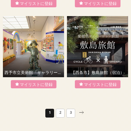
西予市立美術館「ギャラリーしろかわ」
【西条市】敷島旅館（宿泊）
1
2
3