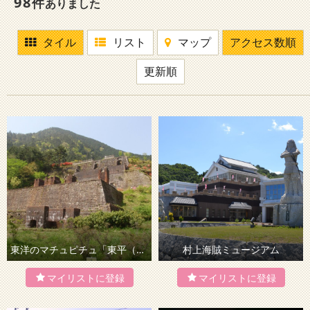
98
件
ありました
タイル
リスト
マップ
アクセス数順
更新順
東洋のマチュピチュ「東平（とうなる）」
村上海賊ミュージアム