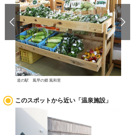
道の駅 風早の郷 風和里
道の
このスポットから近い「温泉施設」