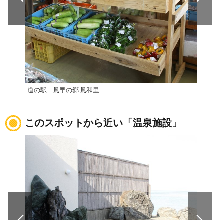
道の駅 風早の郷 風和里
道の
このスポットから近い「温泉施設」