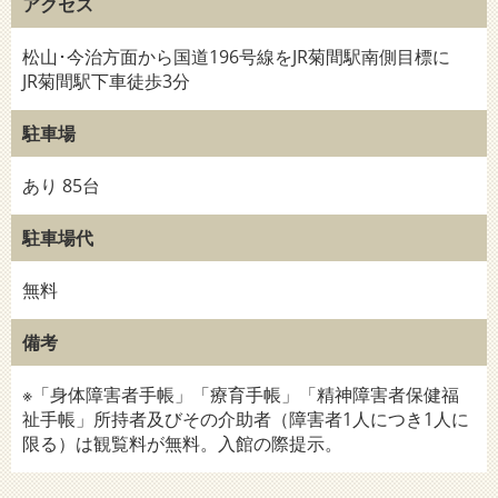
アクセス
松山･今治方面から国道196号線をJR菊間駅南側目標に
JR菊間駅下車徒歩3分
駐車場
あり 85台
駐車場代
無料
備考
※「身体障害者手帳」「療育手帳」「精神障害者保健福
祉手帳」所持者及びその介助者（障害者1人につき1人に
限る）は観覧料が無料。入館の際提示。