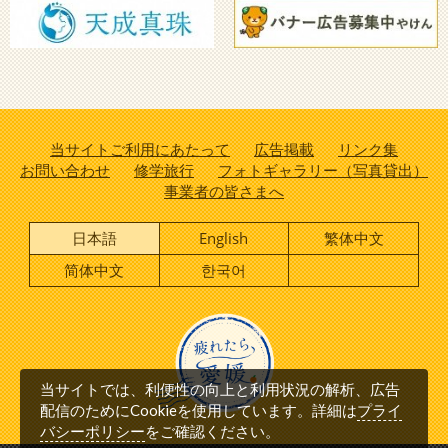
当サイトご利用にあたって
広告掲載
リンク集
お問い合わせ
修学旅行
フォトギャラリー（写真貸出）
事業者の皆さまへ
日本語
English
繁体中文
简体中文
한국어
当サイトでは、利便性の向上と利用状況の解析、広告
プライ
配信のためにCookieを使用しています。詳細は
バシーポリシー
をご確認ください。