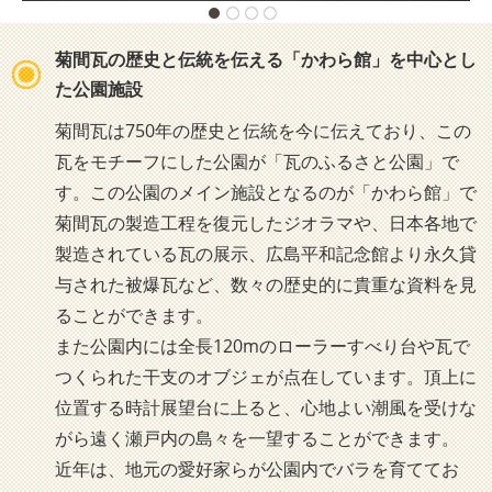
菊間瓦の歴史と伝統を伝える「かわら館」を中心とし
た公園施設
菊間瓦は750年の歴史と伝統を今に伝えており、この
瓦をモチーフにした公園が「瓦のふるさと公園」で
す。この公園のメイン施設となるのが「かわら館」で
菊間瓦の製造工程を復元したジオラマや、日本各地で
製造されている瓦の展示、広島平和記念館より永久貸
与された被爆瓦など、数々の歴史的に貴重な資料を見
ることができます。
また公園内には全長120mのローラーすべり台や瓦で
つくられた干支のオブジェが点在しています。頂上に
位置する時計展望台に上ると、心地よい潮風を受けな
がら遠く瀬戸内の島々を一望することができます。
近年は、地元の愛好家らが公園内でバラを育ててお