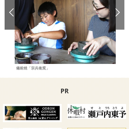
備前焼「宗兵衛窯」
かわ
PR