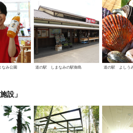
まなみ公園
道の駅 しまなみの駅御島
道の駅 よしう
施設」