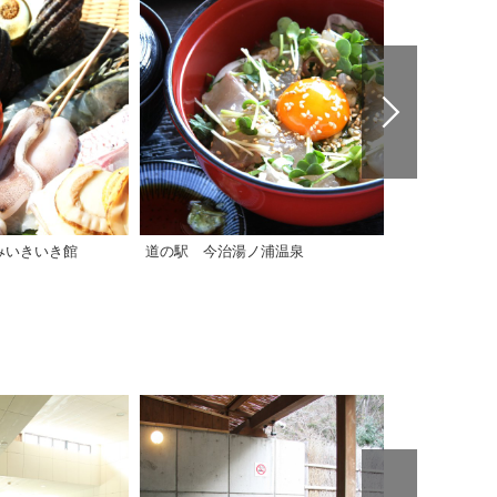
みいきいき館
道の駅 今治湯ノ浦温泉