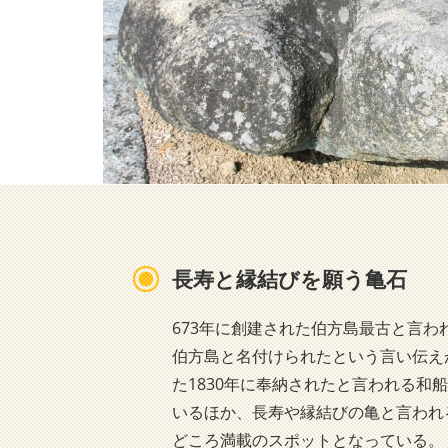
長寿と縁結びを願う亀石
673年に創建された伯方島最古と言
伯方島と名付けられたという言い伝え
た1830年に奉納されたと言われる
いるほか、長寿や縁結びの亀と言われ
どころ満載のスポットとなっている。