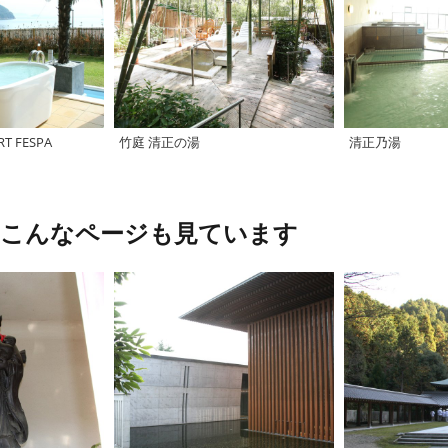
RT FESPA
竹庭 清正の湯
清正乃湯
、こんなページも見ています