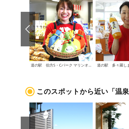
道の駅 伯方S・Cパーク マリンオアシスはかた
道の駅 多々羅し
このスポットから近い「温泉