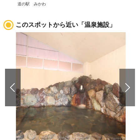
道の駅 みかわ
道の
このスポットから近い「温泉施設」