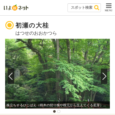
MENU
初瀬の大桂
はつせのおおかつら
株立ちするひこばえ（樹木の切り株や根元から生えてくる若芽）の集合体である日本最大級の大桂。