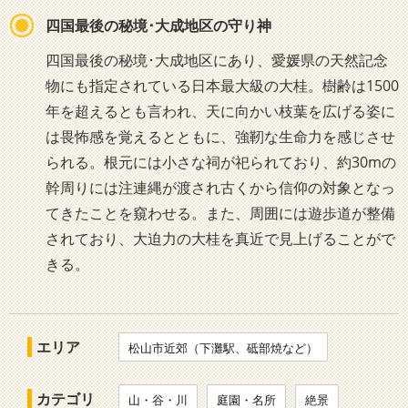
四国最後の秘境･大成地区の守り神
四国最後の秘境･大成地区にあり、愛媛県の天然記念
物にも指定されている日本最大級の大桂。樹齢は1500
年を超えるとも言われ、天に向かい枝葉を広げる姿に
は畏怖感を覚えるとともに、強靭な生命力を感じさせ
られる。根元には小さな祠が祀られており、約30mの
幹周りには注連縄が渡され古くから信仰の対象となっ
てきたことを窺わせる。また、周囲には遊歩道が整備
されており、大迫力の大桂を真近で見上げることがで
きる。
エリア
松山市近郊（下灘駅、砥部焼など）
カテゴリ
山・谷・川
庭園・名所
絶景