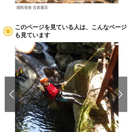
国民宿舎 古岩屋荘
ふも
このページを見ている人は、こんなページ
も見ています