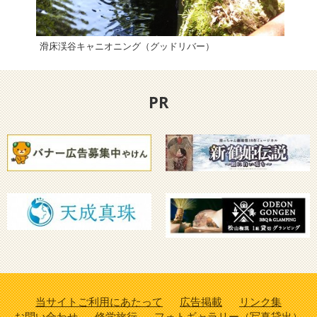
滑床渓谷キャニオニング（グッドリバー）
「海
PR
当サイトご利用にあたって
広告掲載
リンク集
お問い合わせ
修学旅行
フォトギャラリー（写真貸出）