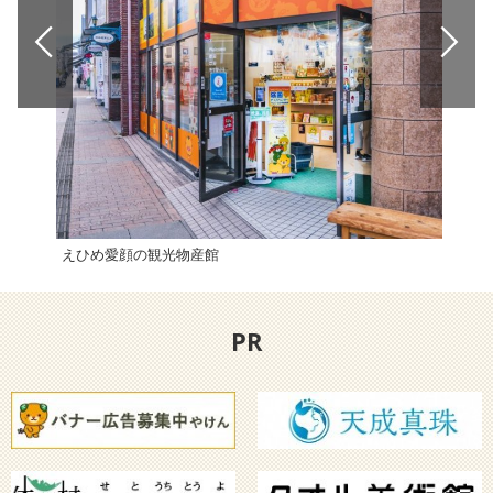
えひめ愛顔の観光物産館
穴神
PR