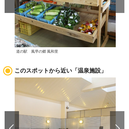
道の駅 風早の郷 風和里
ふた
このスポットから近い「温泉施設」