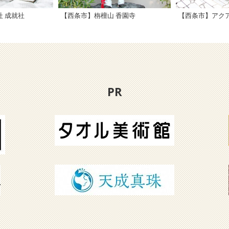
 成就社
【西条市】栴檀山 香園寺
【西条市】アク
PR