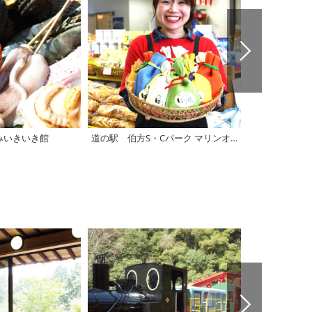
みいきいき館
道の駅 伯方S・Cパーク マリンオアシスはかた
道の駅 多々