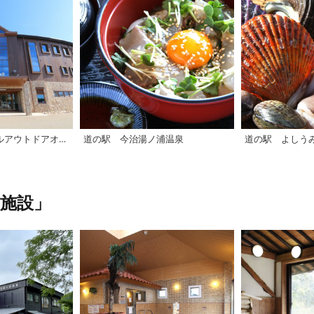
【西条市】モンベルアウトドアオアシス石鎚
道の駅 今治湯ノ浦温泉
道の駅 よしう
施設」