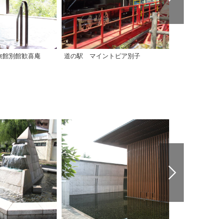
旅館別館歓喜庵
道の駅 マイントピア別子
【西条市】温泉