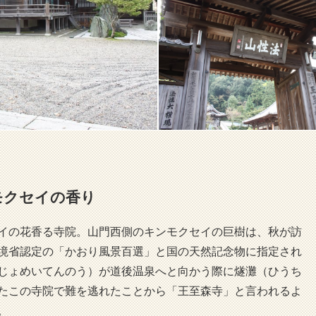
モクセイの香り
イの花香る寺院。山門西側のキンモクセイの巨樹は、秋が訪
境省認定の「かおり風景百選」と国の天然記念物に指定され
じょめいてんのう）が道後温泉へと向かう際に燧灘（ひうち
たこの寺院で難を逃れたことから「王至森寺」と言われるよ
ている。