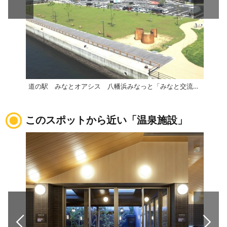
道の駅 みなとオアシス 八幡浜みなっと「みなと交流館」
伊方
このスポットから近い「温泉施設」