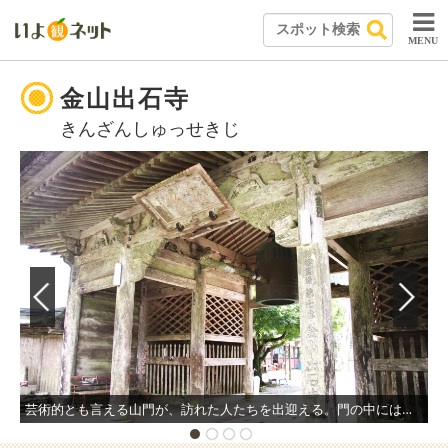
MENU
金山出石寺
きんざんしゅっせきじ
芸術的とも言える山門が、訪れた人たちを出迎える。門の中には、国の重要指定文化財に選ばれている朝鮮鐘もある。