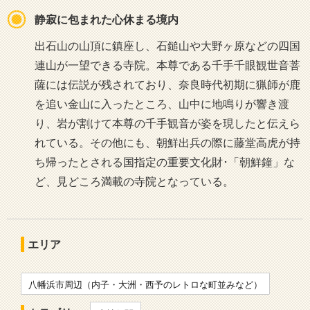
静寂に包まれた心休まる境内
出石山の山頂に鎮座し、石鎚山や大野ヶ原などの四国
連山が一望できる寺院。本尊である千手千眼観世音菩
薩には伝説が残されており、奈良時代初期に猟師が鹿
を追い金山に入ったところ、山中に地鳴りが響き渡
り、岩が割けて本尊の千手観音が姿を現したと伝えら
れている。その他にも、朝鮮出兵の際に藤堂高虎が持
ち帰ったとされる国指定の重要文化財･「朝鮮鐘」な
ど、見どころ満載の寺院となっている。
エリア
八幡浜市周辺（内子・大洲・西予のレトロな町並みなど）