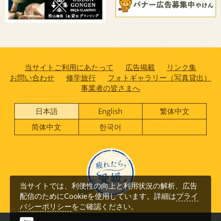
当サイトご利用にあたって
広告掲載
リンク集
お問い合わせ
修学旅行
フォトギャラリー（写真貸出）
事業者の皆さまへ
日本語
English
繁体中文
简体中文
한국어
当サイトでは、利便性の向上と利用状況の解析、広告
プライ
配信のためにCookieを使用しています。詳細は
バシーポリシー
をご確認ください。