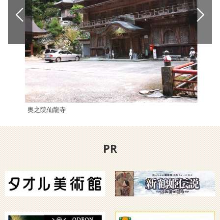
奥之院仙龍寺
月乃
PR