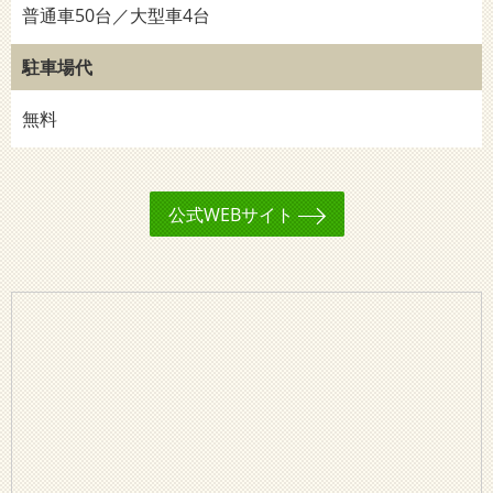
普通車50台／大型車4台
駐車場代
無料
公式WEBサイト