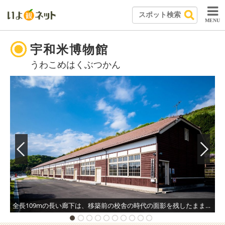
MENU
宇和米博物館
うわこめはくぶつかん
全長109mの長い廊下は、移築前の校舎の時代の面影を残したまま。ここに立つと子供の頃の思い出が鮮やかによみがえる。