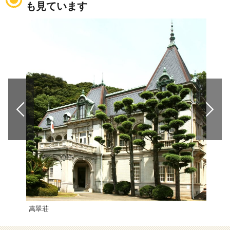
も見ています
萬翠荘
こけ