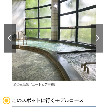
游の里温泉（ユートピア宇和）
八幡
このスポットに行くモデルコース