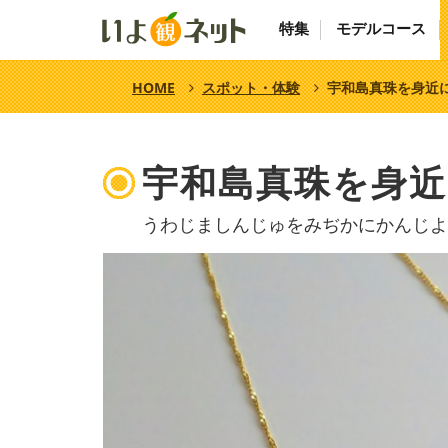
特集
モデルコース
HOME
スポット・体験
宇和島真珠を身近
宇和島真珠を身
うわじましんじゅをみぢかにかんじよ