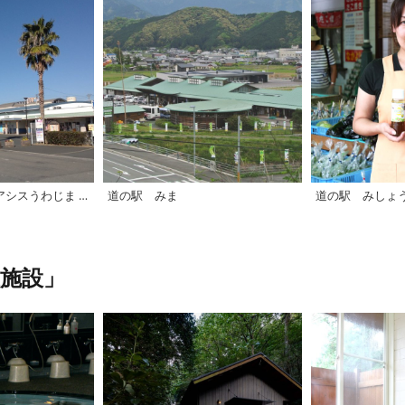
道の駅 みなとオアシスうわじま きさいや広場
道の駅 みま
道の駅 みしょう
施設」