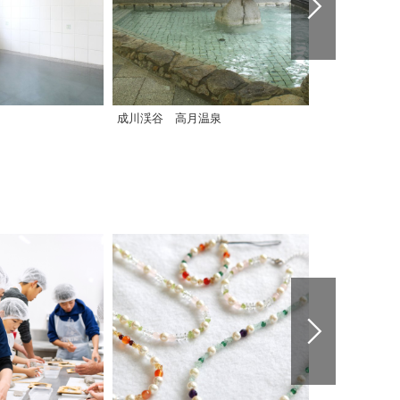
成川渓谷 高月温泉
山出憩いの里