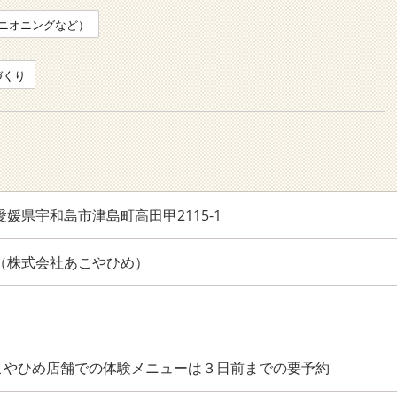
ニオニングなど）
づくり
2 愛媛県宇和島市津島町高田甲2115-1
665（株式会社あこやひめ）
こやひめ店舗での体験メニューは３日前までの要予約