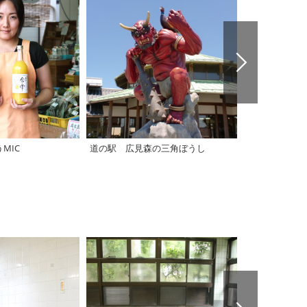
MIC
道の駅 広見森の三角ぼうし