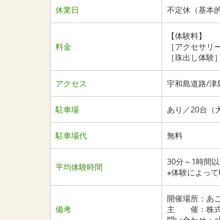
休業日
不定休（基本
【体験料】
料金
［アクセサリー
［珠出し体験］1
アクセス
宇和島道路/津
駐車場
あり／20台（
駐車場代
無料
30分～1時間
平均体験時間
※体験によっ
開催場所：あこ
備考
主 催：株式