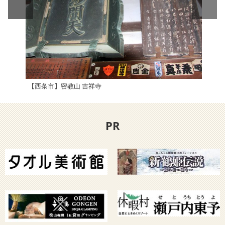
【西条市】密教山 吉祥寺
伊豫
PR