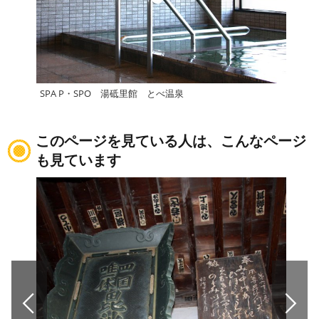
SPA P・SPO 湯砥里館 とべ温泉
南道
このページを見ている人は、こんなページ
も見ています