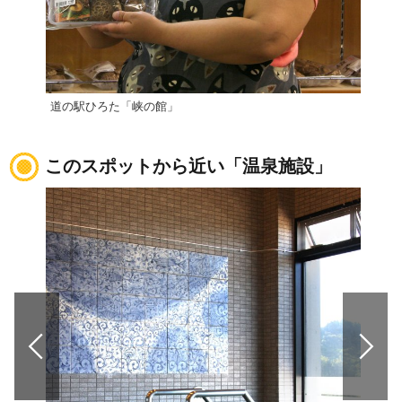
道の駅ひろた「峡の館」
道の
このスポットから近い「温泉施設」