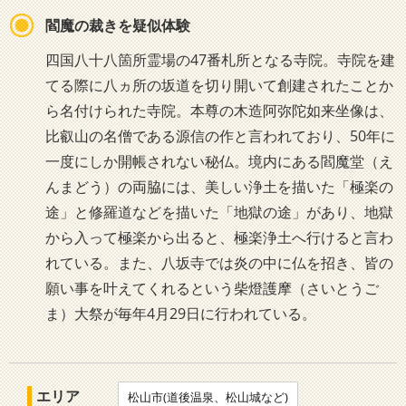
閻魔の裁きを疑似体験
四国八十八箇所霊場の47番札所となる寺院。寺院を建
てる際に八ヵ所の坂道を切り開いて創建されたことか
ら名付けられた寺院。本尊の木造阿弥陀如来坐像は、
比叡山の名僧である源信の作と言われており、50年に
一度にしか開帳されない秘仏。境内にある閻魔堂（え
んまどう）の両脇には、美しい浄土を描いた「極楽の
途」と修羅道などを描いた「地獄の途」があり、地獄
から入って極楽から出ると、極楽浄土へ行けると言わ
れている。また、八坂寺では炎の中に仏を招き、皆の
願い事を叶えてくれるという柴燈護摩（さいとうご
ま）大祭が毎年4月29日に行われている。
エリア
松山市(道後温泉、松山城など)