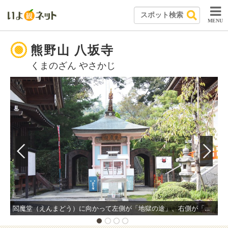
MENU
熊野山 八坂寺
くまのざん やさかじ
閻魔堂（えんまどう）に向かって左側が「地獄の途」、右側が「極楽の途」。壁にはそれぞれの浄土の絵画が描かれており、トンネルをくぐれば地獄と極楽巡りができる。