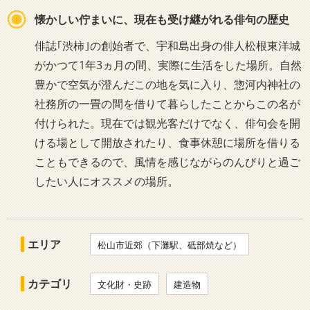
懐かしい佇まいに、現在も受け継がれる俳句の歴史
俳誌｢渋柿｣の創始者で、宇和島出身の俳人松根東洋城
がかつて1年3ヵ月の間、実際に生活をした場所。自然
豊かで空気が澄んだこの地を気に入り、惣河内神社の
社務所の一畳の間を借りて暮らしたことからこの名が
付けられた。現在では観光客だけでなく、俳句会を開
ける場として開放されたり、食事休憩に場所を借りる
こともできるので、風情を感じながらのんびりと過ご
したい人にオススメの場所。
エリア
松山市近郊（下灘駅、砥部焼など）
カテゴリ
文化財・史跡
建造物