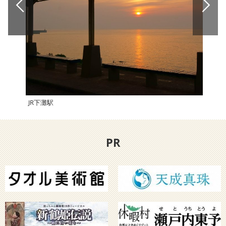
JR下灘駅
萬翠
PR