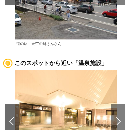
道の駅 天空の郷さんさん
道の
このスポットから近い「温泉施設」