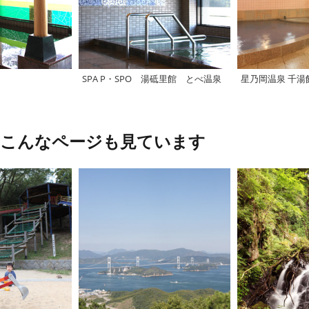
SPA P・SPO 湯砥里館 とべ温泉
星乃岡温泉 千湯
、こんなページも見ています