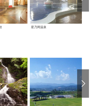
館
星乃岡温泉
南道後温泉 て