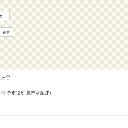
ど）
絶景
上三谷
111（伊予市役所 農林水産課）