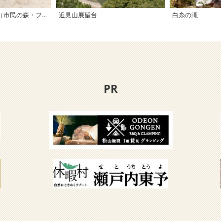
市制50年記念公園（市民の森・フラワーパーク）
近見山展望台
白糸の滝
PR