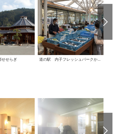
郷せせらぎ
道の駅 内子フレッシュパークからり「からり直売所」
道の駅 風早の