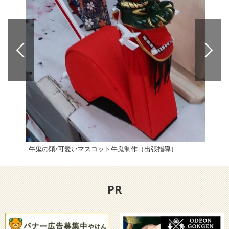
牛鬼の頭/可愛いマスコット牛鬼制作（出張指導）
三崎
PR