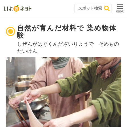
MENU
自然が育んだ材料で 染め物体
験
しぜんがはぐくんだざいりょうで そめもの
たいけん