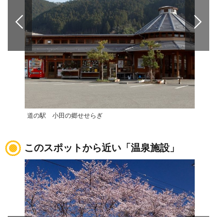
道の駅 小田の郷せせらぎ
道の
このスポットから近い「温泉施設」